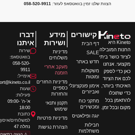
הצוות שלנו זמין בוואטסאפ לעזור:
058-520-9911
קישורים
מידע
דברו
ושירות
איתנו
Kineto היא
דף הבית
ות המובילה
שירות
מדיניות
SALE
בוואטסאפ:
וד כושר ביתי
משלוחים
חדש באתר
058-520-
ועי. אנחנו
מעקב אחרי
9911
משקולות
 כדי לספק
הזמנה
אימייל:
ומוטות
 את הציוד
מדיניות החזרים
support@kineto.co.il
אימון פונקציונלי
כותי ביותר,
כספיים
שעות
ואביזרים
 שתוכלו
והחזרות
פעילות:
אמן בכל
מתקני כוח
א'-ה' 09:00-
תקנון ותנאי
ומכשירים
18:00
ם ובכל זמן.
שימוש
כתובת
יוגה ופילאטיס
מדיניות פרטיות
למשלוחים/איסוף:
חבילות
נחלה 47
הצהרת נגישות
משתלמות
⚠️ הגעה בתיאום