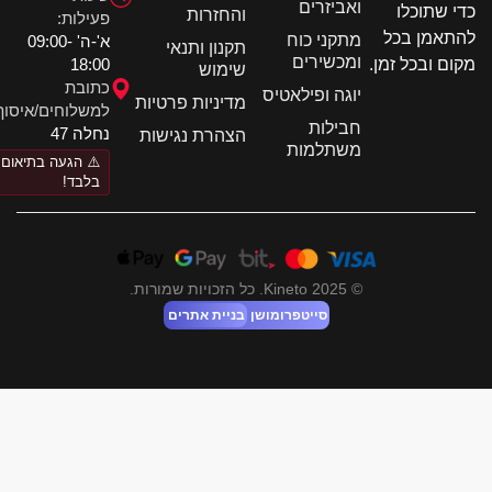
ואביזרים
 שתוכלו
והחזרות
פעילות:
אמן בכל
מתקני כוח
א'-ה' 09:00-
תקנון ותנאי
ומכשירים
18:00
ם ובכל זמן.
שימוש
כתובת
יוגה ופילאטיס
מדיניות פרטיות
למשלוחים/איסוף:
חבילות
נחלה 47
הצהרת נגישות
משתלמות
⚠️ הגעה בתיאום
בלבד!
© 2025 Kineto. כל הזכויות שמורות.
סייטפרומושן
בניית אתרים