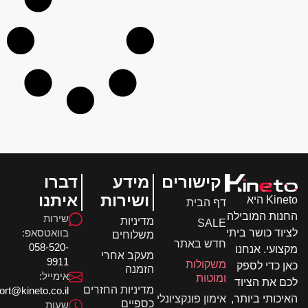
קישורים
מידע
דברו
ושירות
איתנו
Kineto היא
דף הבית
ות המובילה
שירות
מדיניות
SALE
בוואטסאפ:
וד כושר ביתי
משלוחים
חדש באתר
058-520-
ועי. אנחנו
מעקב אחרי
9911
משקולות
 כדי לספק
הזמנה
אימייל:
ומוטות
 את הציוד
מדיניות החזרים
support@kineto.co.il
אימון פונקציונלי
כותי ביותר,
כספיים
שעות