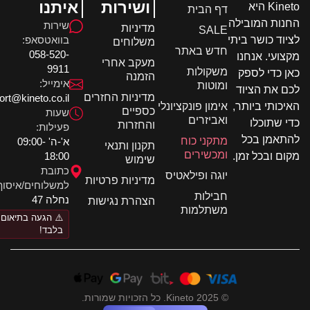
ושירות
איתנו
Kineto היא
דף הבית
ות המובילה
שירות
מדיניות
SALE
בוואטסאפ:
וד כושר ביתי
משלוחים
חדש באתר
058-520-
ועי. אנחנו
מעקב אחרי
9911
משקולות
 כדי לספק
הזמנה
אימייל:
ומוטות
 את הציוד
מדיניות החזרים
support@kineto.co.il
אימון פונקציונלי
כותי ביותר,
כספיים
שעות
ואביזרים
 שתוכלו
והחזרות
פעילות:
אמן בכל
מתקני כוח
א'-ה' 09:00-
תקנון ותנאי
ומכשירים
18:00
ם ובכל זמן.
שימוש
כתובת
יוגה ופילאטיס
מדיניות פרטיות
למשלוחים/איסוף:
חבילות
נחלה 47
הצהרת נגישות
משתלמות
⚠️ הגעה בתיאום
בלבד!
© 2025 Kineto. כל הזכויות שמורות.