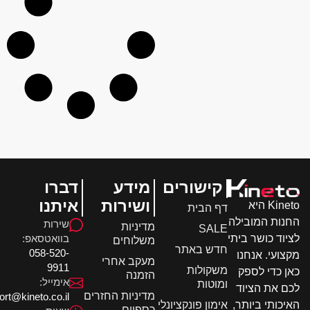
קישורים
מידע
דברו
ושירות
איתנו
Kineto היא
דף הבית
ות המובילה
שירות
מדיניות
SALE
בוואטסאפ:
וד כושר ביתי
משלוחים
חדש באתר
058-520-
ועי. אנחנו
מעקב אחרי
9911
משקולות
 כדי לספק
הזמנה
אימייל:
ומוטות
 את הציוד
מדיניות החזרים
support@kineto.co.il
אימון פונקציונלי
כותי ביותר,
כספיים