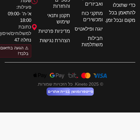
שעות
ואביזרים
 שתוכלו
והחזרות
פעילות:
אמן בכל
מתקני כוח
א'-ה' 09:00-
תקנון ותנאי
ומכשירים
18:00
ם ובכל זמן.
שימוש
כתובת
יוגה ופילאטיס
מדיניות פרטיות
למשלוחים/איסוף:
חבילות
נחלה 47
הצהרת נגישות
משתלמות
⚠️ הגעה בתיאום
בלבד!
© 2025 Kineto. כל הזכויות שמורות.
סייטפרומושן
בניית אתרים