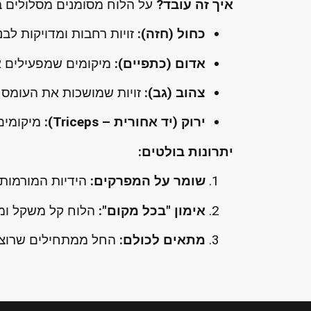
איך זה עובד?
על הלוח מסומנים מסלולים ב-4 צבעים שונים. פשוט מחברים את הידיות למסלול הנבחר ומתחילים ל
כחול (חזה):
זויות רחבות ומדויקות לבנ
אדום (כתפיים):
מיקומים שמפעילים א
צהוב (גב):
זויות שמושכות את העומס לכיוון
ירוק (יד אחורית – Triceps):
מיקומים 
יתרונות בולטים:
שומר על המפרקים:
הידיות המורמות
אימון "בכל מקום":
הלוח קל משקל ומת
מתאים לכולם:
החל ממתחילים שרוצים 