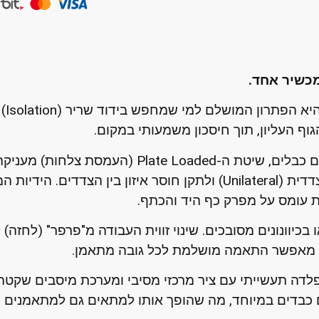
כשיר אחד.
מכו
וף העליון, תוך חיסכון משמעותי במקום.
בניגוד למכשירים עם כבלים, שיטת ה- Loaded
העצמאיות מאפשרות לך לעבוד בצורה חד-צדדית (Unilateral) ולתקן ח
ת עומס על מפרק כף היד והכתף.
 בכיוונונים מסובכים. שינוי זווית העבודה מ"פרפר" (לחזה)
נן מאפשר התאמה מושלמת לכל גובה מתאמן.
לדה תעשייתי עם ציר מרכזי מסיבי ומערכת מיסבים שקטה.