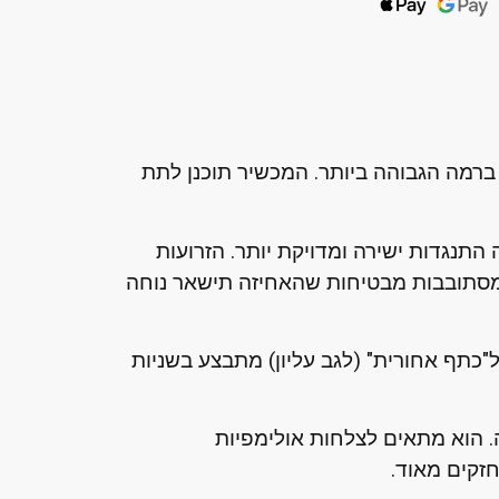
נת הפרפר והכתף האחורית של Kineto היא הפתרון המושלם למי שמחפש בידוד שריר (Isolation) ברמה הגבוהה ביותר. המכשיר תוכנן לתת
Plate (העמסת צלחות) מעניקה התנגדות ישירה ומדויקת יותר. הזרועות
וסר איזון בין הצדדים. הידיות המסתובבות מבטיחות שהאחיזה תישאר נוחה
 ל"כתף אחורית" (לגב עליון) מתבצע בשניות
 הוא מתאים לצלחות אולימפיות