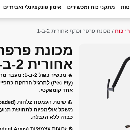
טות
מתקני כוח ומכשירים
אימון פונקציונלי ואביזרים
י כוח
/ מכונת פרפר וכתף אחורית 2-ב-1
מכונת פרפר
אחורית 2-ב-1
🔥
מכשיר כפול 2-ב-1:
מעבר מהיר
אחד קומפקטי.
💪
שיטת העמסת צלחות (Plate Loaded):
משקל אולימפיות לתחושת תנוע
כבדה ללא הגבלה.
⚙️
זרועות עצמאיות (Independent Arms):