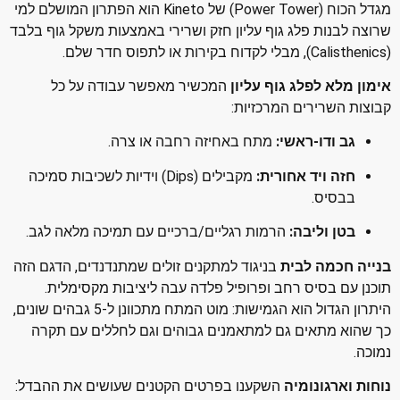
מגדל הכוח (Power Tower) של Kineto הוא הפתרון המושלם למי
צה לבנות פלג גוף עליון חזק ושרירי באמצעות משקל גוף בלבד
ון מלא לפלג גוף עליון
המכשיר מאפשר עבודה על כל
צות השרירים המרכזיות:
גב ודו-ראשי:
מתח באחיזה רחבה או צרה.
חזה ויד אחורית:
מקבילים (Dips) וידיות לשכיבות סמיכה
בבסיס.
בטן וליבה:
הרמות רגליים/ברכיים עם תמיכה מלאה לגב.
יה חכמה לבית
בניגוד למתקנים זולים שמתנדנדים, הדגם הזה
נן עם בסיס רחב ופרופיל פלדה עבה ליציבות מקסימלית.
היתרון הגדול הוא הגמישות: מוט המתח מתכוונן ל-5 גבהים שונים,
שהוא מתאים גם למתאמנים גבוהים וגם לחללים עם תקרה
ה.
ות וארגונומיה
השקענו בפרטים הקטנים שעושים את ההבדל: