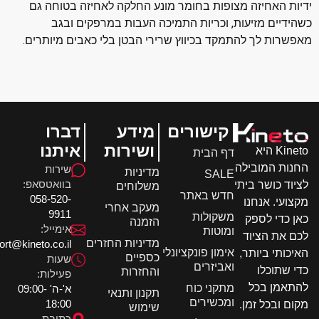
ות האחיזה מצופות בחומר מונע החלקה לאחיזה בטוחה גם
ידיים מזיעות, וכריות התמיכה העבות במרפקים ובגב
שרות לך להתמקד בכיווץ שרירי הבטן בלי כאבים מיותרים.
קישורים
מידע
דברו
ושירות
איתנו
Kineto היא
דף הבית
ות המובילה
שירות
מדיניות
SALE
בוואטסאפ:
וד כושר ביתי
משלוחים
חדש באתר
058-520-
ועי. אנחנו
מעקב אחרי
9911
משקולות
 כדי לספק
הזמנה
אימייל:
ומוטות
 את הציוד
מדיניות החזרים
support@kineto.co.il
אימון פונקציונלי
כותי ביותר,
כספיים
שעות
ואביזרים
 שתוכלו
והחזרות
פעילות:
אמן בכל
מתקני כוח
א'-ה' 09:00-
תקנון ותנאי
ומכשירים
18:00
ם ובכל זמן.
שימוש
כתובת