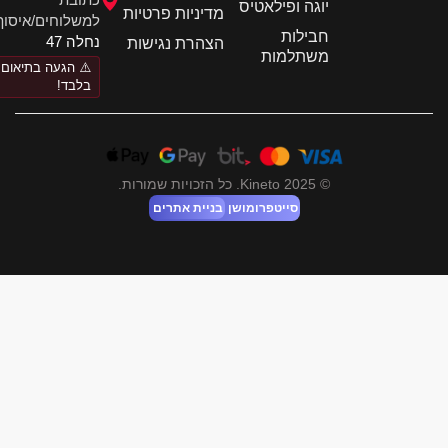
יוגה ופילאטיס
מדיניות פרטיות
למשלוחים/איסוף:
חבילות
נחלה 47
הצהרת נגישות
משתלמות
⚠️ הגעה בתיאום
בלבד!
© 2025 Kineto. כל הזכויות שמורות.
סייטפרומושן
בניית אתרים