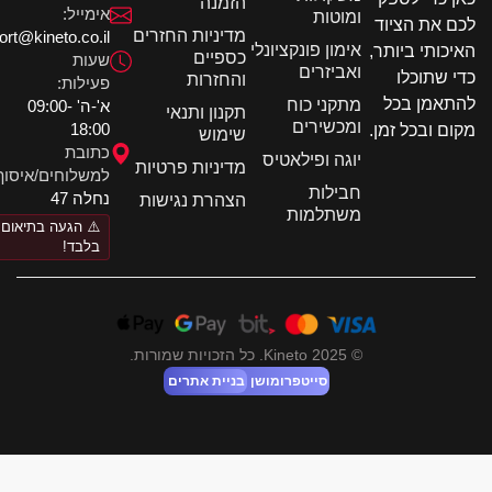
הזמנה
אימייל:
ומוטות
 את הציוד
מדיניות החזרים
support@kineto.co.il
אימון פונקציונלי
כותי ביותר,
כספיים
שעות
ואביזרים
 שתוכלו
והחזרות
פעילות:
אמן בכל
מתקני כוח
א'-ה' 09:00-
תקנון ותנאי
ומכשירים
18:00
ם ובכל זמן.
שימוש
כתובת
יוגה ופילאטיס
מדיניות פרטיות
למשלוחים/איסוף:
חבילות
נחלה 47
הצהרת נגישות
משתלמות
⚠️ הגעה בתיאום
בלבד!
© 2025 Kineto. כל הזכויות שמורות.
סייטפרומושן
בניית אתרים