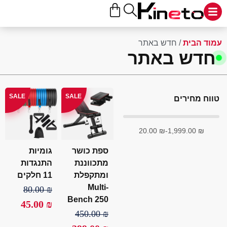
ד הבית
/ חדש באתר
דש באתר
SALE
SALE
ח מחירים
20.00
₪
-
1,999.00
₪
ספת כושר
גומיות
מתכווננת
התנגדות
ומתקפלת
11 חלקים
Multi-
80.00
₪
Bench 250
45.00
₪
450.00
₪