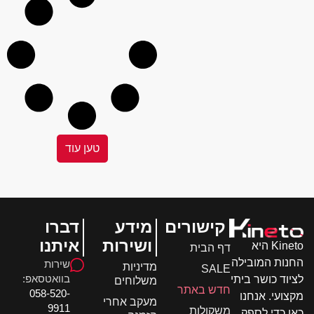
טען עוד
קישורים
מידע
דברו
ושירות
איתנו
Kineto היא
דף הבית
ות המובילה
שירות
מדיניות
SALE
בוואטסאפ:
וד כושר ביתי
משלוחים
חדש באתר
058-520-
ועי. אנחנו
מעקב אחרי
9911
משקולות
 כדי לספק